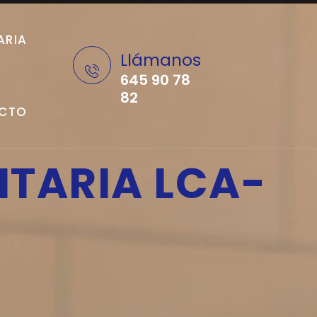
ARIA
Llámanos
645 90 78
82
CTO
TARIA LCA-